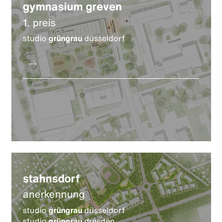
gymnasium greven
1. preis
studio
grüngrau
düsseldorf
stahnsdorf
anerkennung
studio
grüngrau
düsseldorf
studio
grüngrau
dresden