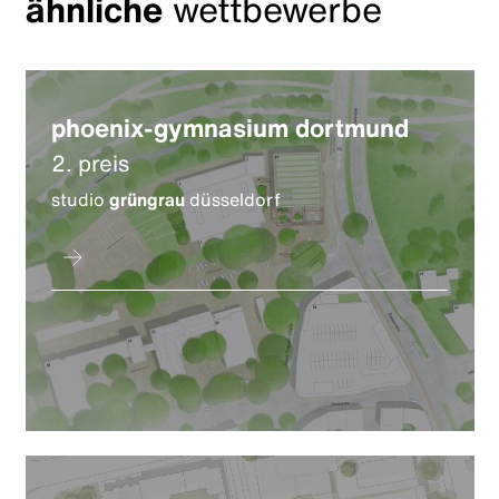
ähnliche
wettbewerbe
phoenix-gymnasium dortmund
2. preis
studio
grüngrau
düsseldorf