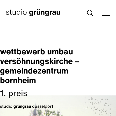
Zum
Inhalt
Startseite
Suche
springen
wettbewerb umbau
versöhnungskirche –
gemeindezentrum
bornheim
1. preis
studio
grüngrau
düsseldorf