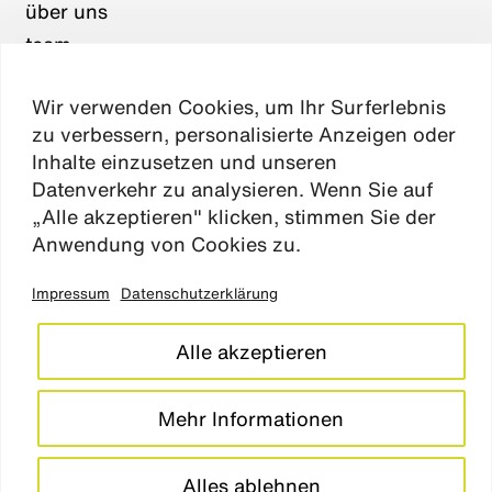
über uns
team
karriere
Wir verwenden Cookies, um Ihr Surferlebnis
aktuelles
zu verbessern, personalisierte Anzeigen oder
kontakt
Inhalte einzusetzen und unseren
Datenverkehr zu analysieren. Wenn Sie auf
„Alle akzeptieren" klicken, stimmen Sie der
Absen
Anwendung von Cookies zu.
Impressum
Datenschutzerklärung
impressum
datenschutz
Alle akzeptieren
cookie einstellungen
barrierefreiheitserklärung
Mehr Informationen
LinkedIn
Instagram
Alles ablehnen