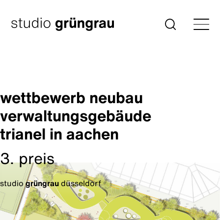
Zum
Inhalt
Startseite
Suche
springen
wettbewerb neubau
verwaltungsgebäude
trianel in aachen
3. preis
studio
grüngrau
düsseldorf