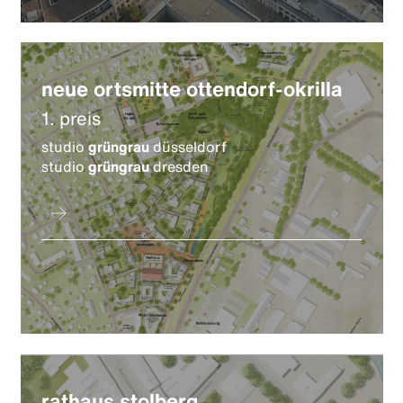
neue ortsmitte ottendorf-okrilla
1. preis
studio
grüngrau
düsseldorf
studio
grüngrau
dresden
rathaus stolberg