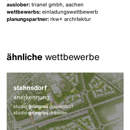
auslober:
trianel gmbh, aachen
wettbewerbs:
einladungswettbewerb
planungspartner:
rkw+ architektur
ähnliche
wettbewerbe
stahnsdorf
anerkennung
studio
grüngrau
düsseldorf
studio
grüngrau
dresden