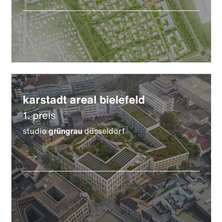
karstadt areal bielefeld
1. preis
studio
grüngrau
düsseldorf