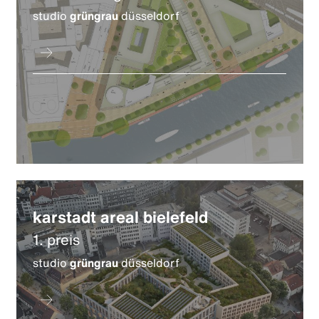
studio
grüngrau
düsseldorf
karstadt areal bielefeld
1. preis
studio
grüngrau
düsseldorf