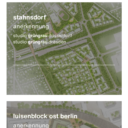
stahnsdorf
anerkennung
studio
grüngrau
düsseldorf
studio
grüngrau
dresden
luisenblock ost berlin
anerkennung