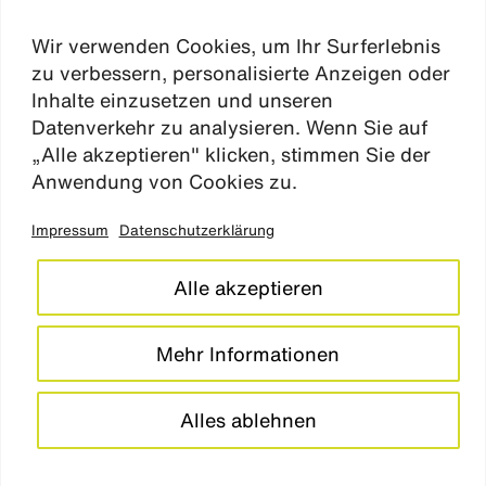
karriere
Wir verwenden Cookies, um Ihr Surferlebnis
aktuelles
zu verbessern, personalisierte Anzeigen oder
kontakt
Inhalte einzusetzen und unseren
Datenverkehr zu analysieren. Wenn Sie auf
„Alle akzeptieren" klicken, stimmen Sie der
Absen
Anwendung von Cookies zu.
Impressum
Datenschutzerklärung
impressum
datenschutz
Alle akzeptieren
cookie einstellungen
barrierefreiheitserklärung
Mehr Informationen
LinkedIn
Instagram
Alles ablehnen
© studio
grüngrau
2026