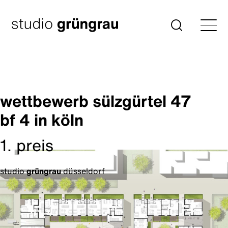
Zum
Inhalt
Startseite
Suche
springen
wettbewerb sülzgürtel 47
bf 4 in köln
1. preis
studio
grüngrau
düsseldorf