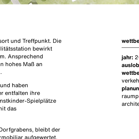
ort und Treffpunkt. Die
wettb
tätsstation bewirkt
aum. Ansprechend
jahr:
2
ein hohes Maß an
auslob
.
wettb
verkeh
 und haben
planun
 entfalten ihre
raump
nstkinder-Spielplätze
archit
it das
Dorfgrabens, bleibt der
zmobiliar aufgewertet.