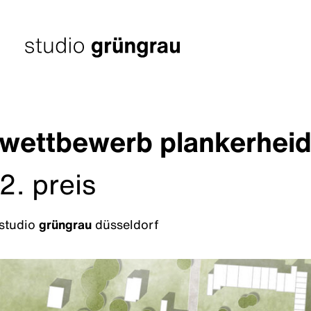
Zum
Inhalt
springen
Startseite
wettbewerb plankerheid
2. preis
studio
grüngrau
düsseldorf