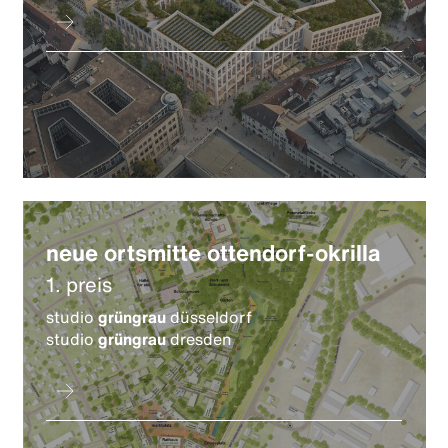
neue ortsmitte ottendorf-okrilla
1. preis
studio
grüngrau
düsseldorf
studio
grüngrau
dresden