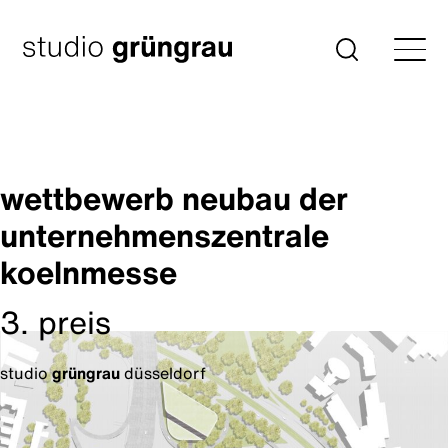
Zum
Inhalt
Startseite
Suche
springen
wettbewerb neubau der
unternehmenszentrale
koelnmesse
3. preis
studio
grüngrau
düsseldorf