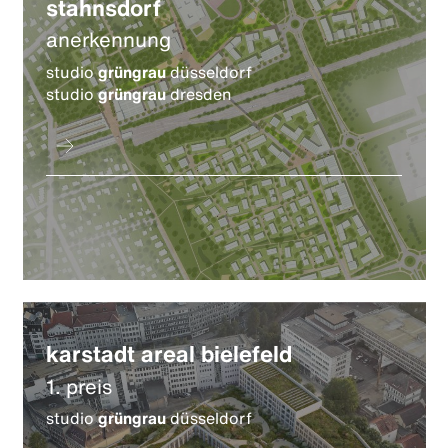
stahnsdorf
anerkennung
studio
grüngrau
düsseldorf
studio
grüngrau
dresden
karstadt areal bielefeld
1. preis
studio
grüngrau
düsseldorf