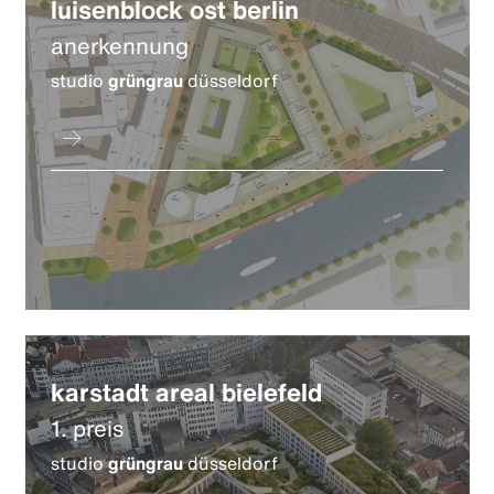
luisenblock ost berlin
anerkennung
studio
grüngrau
düsseldorf
karstadt areal bielefeld
1. preis
studio
grüngrau
düsseldorf