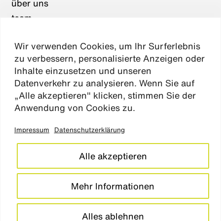
über uns
team
karriere
Wir verwenden Cookies, um Ihr Surferlebnis
aktuelles
zu verbessern, personalisierte Anzeigen oder
kontakt
Inhalte einzusetzen und unseren
Datenverkehr zu analysieren. Wenn Sie auf
„Alle akzeptieren" klicken, stimmen Sie der
Absen
Anwendung von Cookies zu.
Impressum
Datenschutzerklärung
impressum
datenschutz
Alle akzeptieren
cookie einstellungen
barrierefreiheitserklärung
Mehr Informationen
LinkedIn
Instagram
Alles ablehnen