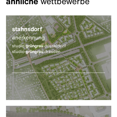
ähnliche
wettbewerbe
stahnsdorf
anerkennung
studio
grüngrau
düsseldorf
studio
grüngrau
dresden