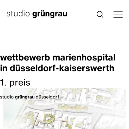
Zum
Inhalt
Startseite
Suche
springen
wettbewerb marienhospital
in düsseldorf-kaiserswerth
1. preis
studio
grüngrau
düsseldorf