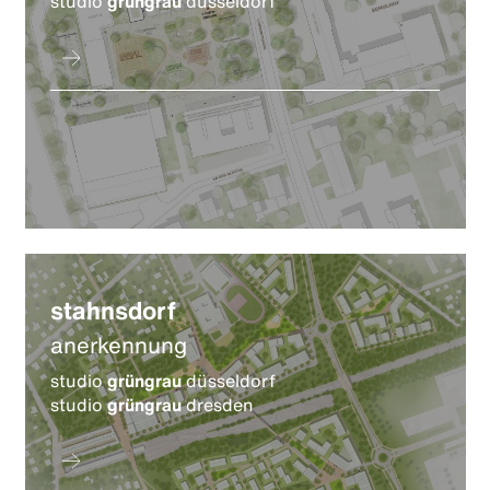
studio
grüngrau
düsseldorf
stahnsdorf
anerkennung
studio
grüngrau
düsseldorf
studio
grüngrau
dresden