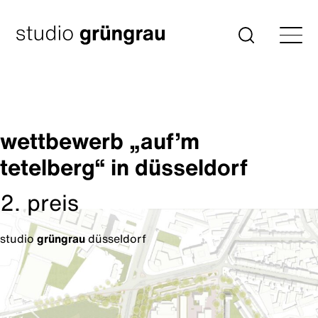
Zum
Inhalt
Startseite
Suche
springen
wettbewerb „auf’m
tetelberg“ in düsseldorf
2. preis
studio
grüngrau
düsseldorf