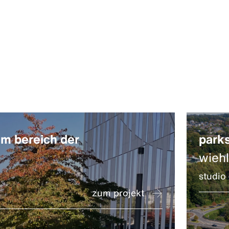
im bereich der
parks
wieh
studio
zum projekt