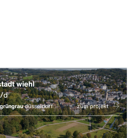
tadt wiehl
l/d
grüngrau
düsseldorf
zum projekt