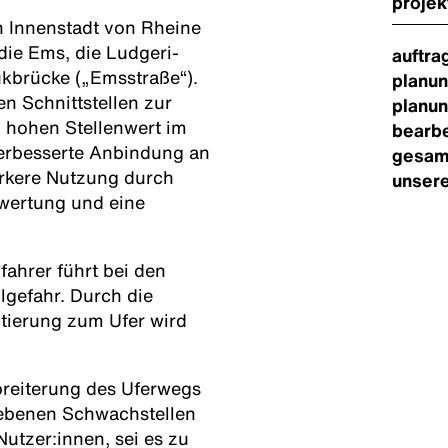
projek
n Innenstadt von Rheine
die Ems, die Ludgeri-
auftra
kbrücke („Emsstraße“).
planu
n Schnittstellen zur
planun
en hohen Stellenwert im
bearbe
verbesserte Anbindung an
gesam
ärkere Nutzung durch
unsere
fwertung und eine
ahrer führt bei den
lgefahr. Durch die
tierung zum Ufer wird
breiterung des Uferwegs
iebenen Schwachstellen
Nutzer:innen, sei es zu