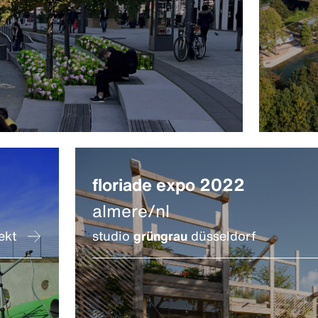
floriade expo 2022
almere/nl
ekt
studio
grüngrau
düsseldorf