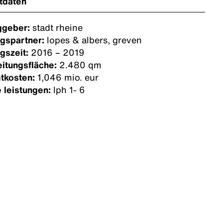
tdaten
ggeber:
stadt rheine
ngspartner:
lopes & albers, greven
gszeit:
2016 – 2019
itungsfläche:
2.480 qm
tkosten:
1,046 mio. eur
 leistungen:
lph 1- 6