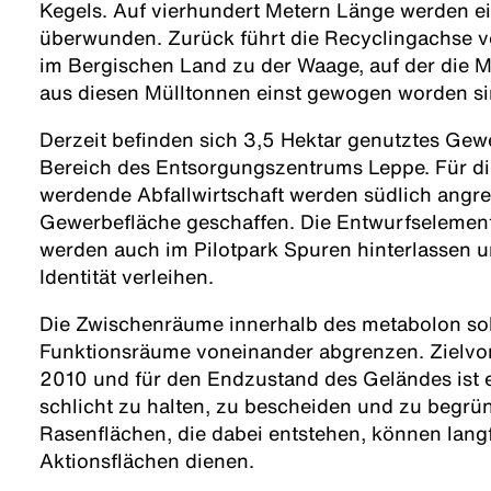
Kegels. Auf vierhundert Metern Länge werden e
überwunden. Zurück führt die Recyclingachse 
im Bergischen Land zu der Waage, auf der die M
aus diesen Mülltonnen einst gewogen worden si
Derzeit befinden sich 3,5 Hektar genutztes Gew
Bereich des Entsorgungszentrums Leppe. Für die
werdende Abfallwirtschaft werden südlich angr
Gewerbefläche geschaffen. Die Entwurfselemen
werden auch im Pilotpark Spuren hinterlassen
Identität verleihen.
Die Zwischenräume innerhalb des metabolon sol
Funktionsräume voneinander abgrenzen. Zielvor
2010 und für den Endzustand des Geländes ist e
schlicht zu halten, zu bescheiden und zu begrü
Rasenflächen, die dabei entstehen, können langfr
Aktionsflächen dienen.