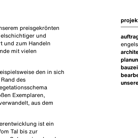
projek
nserem preisgekrönten
ielschichtiger und
auftra
rt und zum Handeln
engels
ände mit vielen
archit
planun
bauzei
ispielsweise den in sich
bearbe
m Rand des
unsere
 Vegetationsschema
roßen Exemplaren,
verwandelt, aus dem
rentwicklung ist ein
om Tal bis zur