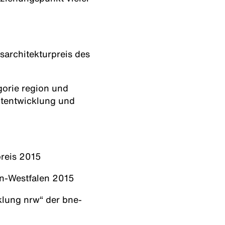
sarchitekturpreis des
gorie region und
adtentwicklung und
preis 2015
in-Westfalen 2015
cklung nrw“ der bne-