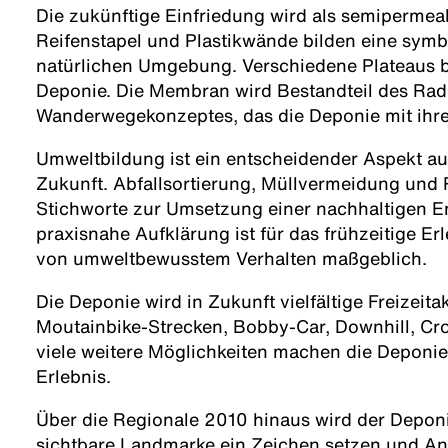
Die zukünftige Einfriedung wird als semiperme
Reifenstapel und Plastikwände bilden eine sym
natürlichen Umgebung. Verschiedene Plateaus bi
Deponie. Die Membran wird Bestandteil des Rad
Wanderwegekonzeptes, das die Deponie mit ihr
Umweltbildung ist ein entscheidender Aspekt au
Zukunft. Abfallsortierung, Müllvermeidung und 
Stichworte zur Umsetzung einer nachhaltigen E
praxisnahe Aufklärung ist für das frühzeitige E
von umweltbewusstem Verhalten maßgeblich.
Die Deponie wird in Zukunft vielfältige Freizeitak
Moutainbike-Strecken, Bobby-Car, Downhill, Cr
viele weitere Möglichkeiten machen die Deponi
Erlebnis.
Über die Regionale 2010 hinaus wird der Deponi
sichtbare Landmarke ein Zeichen setzen und An