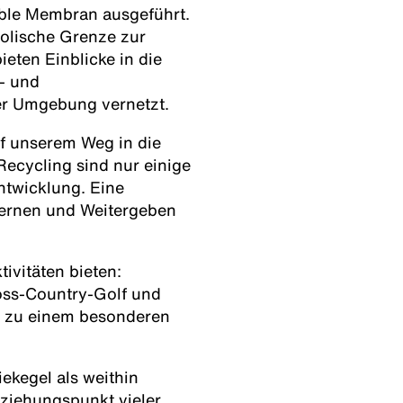
able Membran ausgeführt.
bolische Grenze zur
eten Einblicke in die
- und
er Umgebung vernetzt.
f unserem Weg in die
Recycling sind nur einige
ntwicklung. Eine
rlernen und Weitergeben
tivitäten bieten:
oss-Country-Golf und
e zu einem besonderen
ekegel als weithin
ziehungspunkt vieler