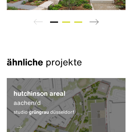
zurück
weiter
ähnliche
projekte
hutchinson areal
aachen/d
studio
grüngrau
düsseldorf