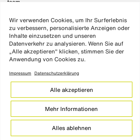
team
karriere
Wir verwenden Cookies, um Ihr Surferlebnis
aktuelles
zu verbessern, personalisierte Anzeigen oder
kontakt
Inhalte einzusetzen und unseren
Datenverkehr zu analysieren. Wenn Sie auf
„Alle akzeptieren" klicken, stimmen Sie der
Absen
Anwendung von Cookies zu.
Impressum
Datenschutzerklärung
impressum
datenschutz
Alle akzeptieren
cookie einstellungen
barrierefreiheitserklärung
Mehr Informationen
LinkedIn
Instagram
Alles ablehnen
© studio
grüngrau
2026