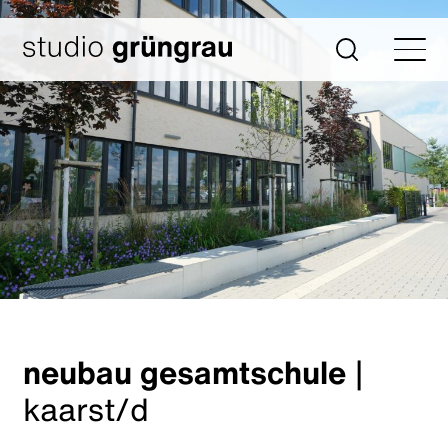
Zum
Inhalt
Startseite
Suche
springen
neubau gesamtschule
|
kaarst/d