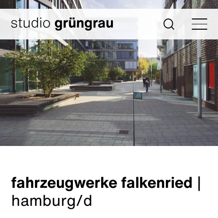
Zum
Inhalt
Startseite
Suche
springen
fahrzeugwerke falkenried
|
hamburg/d