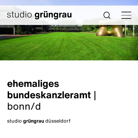
Zum
Inhalt
Startseite
Suche
springen
ehemaliges
bundeskanzleramt
|
bonn/d
studio
grüngrau
düsseldorf