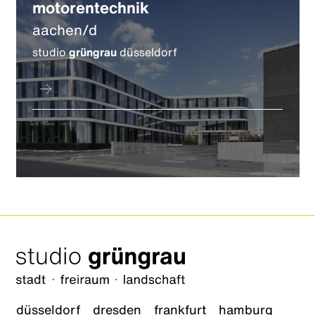
motorentechnik
aachen/d
studio
grüngrau
düsseldorf
düsseldorf
dresden
frankfurt
hamburg