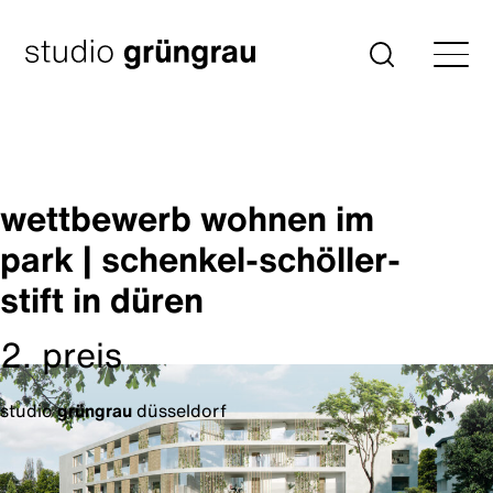
Zum
Inhalt
Startseite
Suche
springen
wettbewerb wohnen im
park | schenkel-schöller-
stift in düren
2. preis
studio
grüngrau
düsseldorf