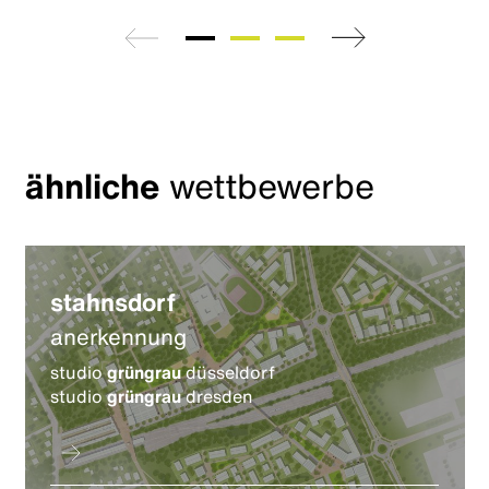
zurück
weiter
ähnliche
wettbewerbe
stahnsdorf
anerkennung
studio
grüngrau
düsseldorf
studio
grüngrau
dresden