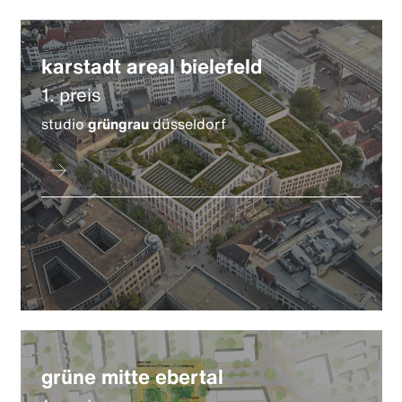
karstadt areal bielefeld
1. preis
studio
grüngrau
düsseldorf
grüne mitte ebertal