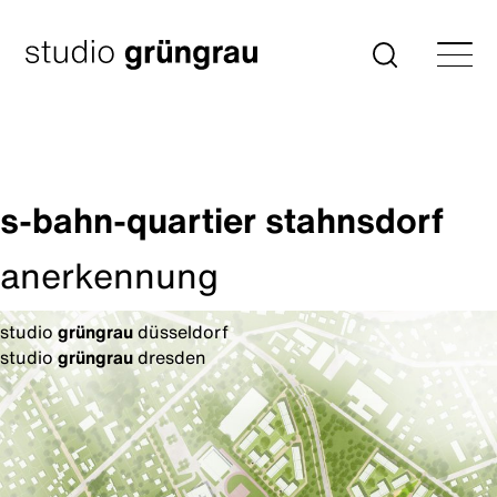
Zum
Inhalt
Startseite
Suche
springen
s-bahn-quartier stahnsdorf
anerkennung
studio
grüngrau
düsseldorf
studio
grüngrau
dresden