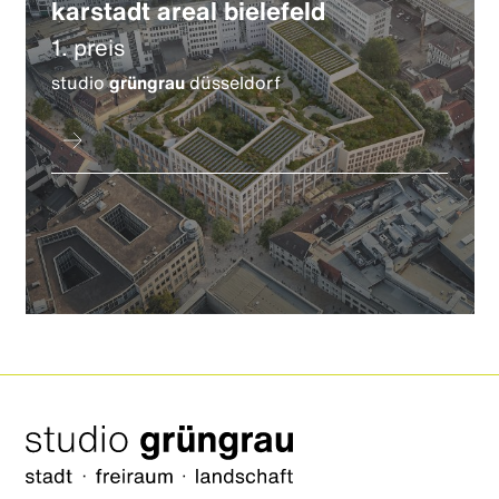
karstadt areal bielefeld
1. preis
studio
grüngrau
düsseldorf