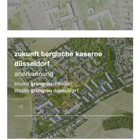
zukunft bergische kaserne
düsseldorf
anerkennung
studio
grüngrau
dresden
studio
grüngrau
düsseldorf