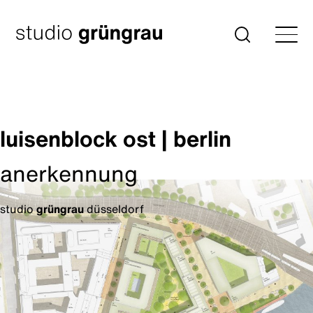
Zum
Inhalt
Startseite
Suche
springen
luisenblock ost | berlin
anerkennung
studio
grüngrau
düsseldorf