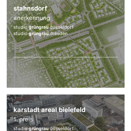
stahnsdorf
anerkennung
studio
grüngrau
düsseldorf
studio
grüngrau
dresden
karstadt areal bielefeld
1. preis
studio
grüngrau
düsseldorf