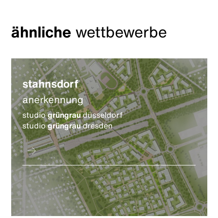
ähnliche
wettbewerbe
stahnsdorf
anerkennung
studio
grüngrau
düsseldorf
studio
grüngrau
dresden