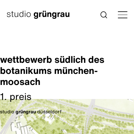
Zum
Inhalt
Startseite
Suche
springen
wettbewerb südlich des
botanikums münchen-
moosach
1. preis
studio
grüngrau
düsseldorf