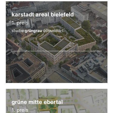
karstadt areal bielefeld
1. preis
studio
grüngrau
düsseldorf
grüne mitte ebertal
1. preis