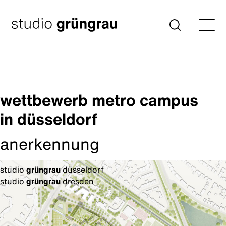
Zum
Inhalt
Startseite
Suche
springen
wettbewerb metro campus
in düsseldorf
anerkennung
studio
grüngrau
düsseldorf
studio
grüngrau
dresden