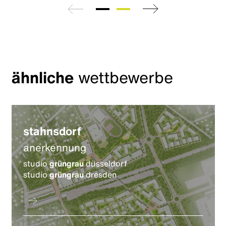
zurück
weiter
ähnliche
wettbewerbe
stahnsdorf
anerkennung
studio
grüngrau
düsseldorf
studio
grüngrau
dresden