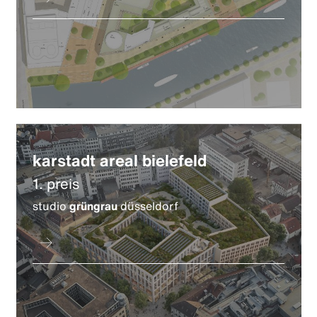
karstadt areal bielefeld
1. preis
studio
grüngrau
düsseldorf