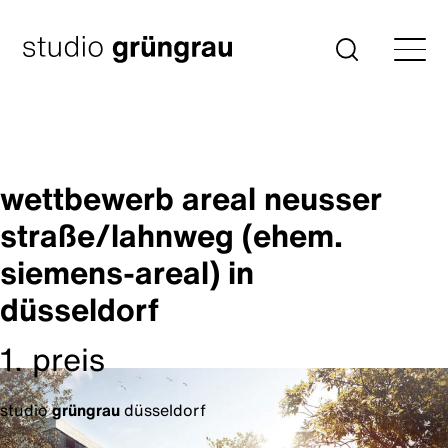
Zum
Inhalt
Startseite
Suche
springen
wettbewerb areal neusser
straße/lahnweg (ehem.
siemens-areal) in
düsseldorf
1. preis
studio
grüngrau
düsseldorf