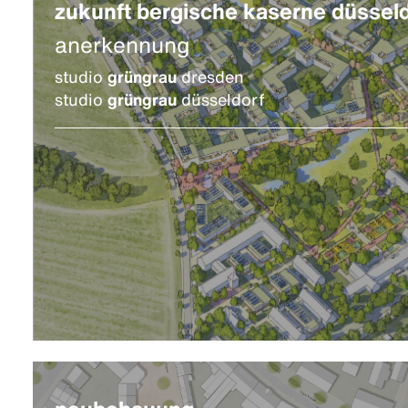
zukunft bergische kaserne düssel
anerkennung
studio
grüngrau
dresden
studio
grüngrau
düsseldorf