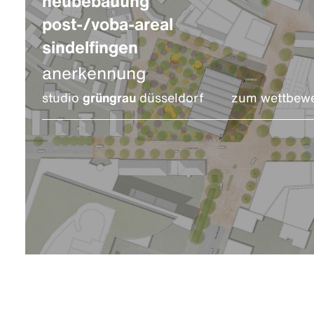
neubebauung
post-/voba-areal
sindelfingen
anerkennung
studio
grüngrau
düsseldorf
zum wettbew