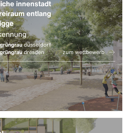
iche innenstadt
reiraum entlang
igge
kennung
grüngrau
düsseldorf
grüngrau
dresden
zum wettbewerb