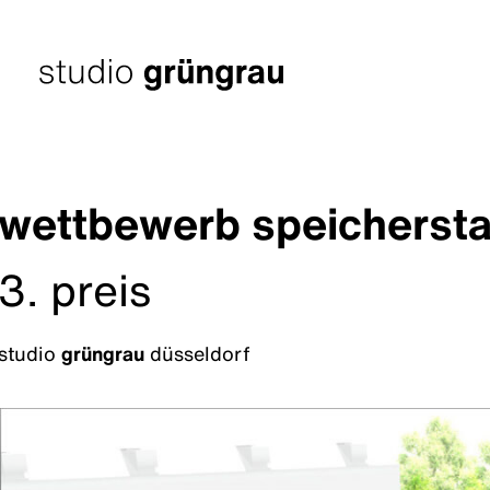
Zum
Inhalt
springen
Startseite
wettbewerb speichersta
3. preis
studio
grüngrau
düsseldorf