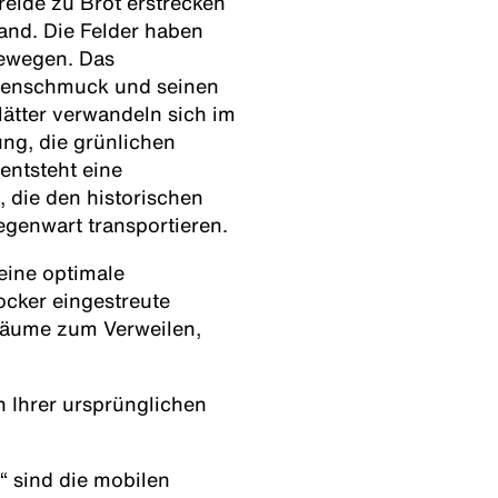
eide zu Brot erstrecken
and. Die Felder haben
bewegen. Das
ütenschmuck und seinen
lätter verwandeln sich im
ung, die grünlichen
entsteht eine
 die den historischen
egenwart transportieren.
eine optimale
ocker eingestreute
Räume zum Verweilen,
in Ihrer ursprünglichen
“ sind die mobilen