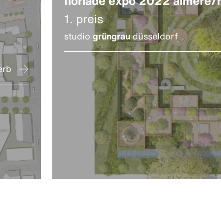
floriade expo 2022 almere/n
1. preis
studio
grüngrau
düsseldorf
erb