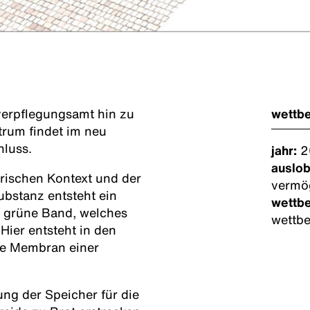
verpflegungsamt hin zu
wettb
rum findet im neu
hluss.
jahr:
2
auslob
ischen Kontext und der
vermö
bstanz entsteht ein
wettb
s grüne Band, welches
wettb
Hier entsteht in den
ge Membran einer
ng der Speicher für die