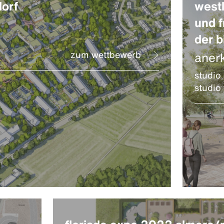
dorf
westl
und f
der b
zum wettbewerb
aner
studio
studio