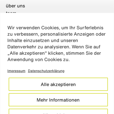
über uns
team
karriere
Wir verwenden Cookies, um Ihr Surferlebnis
aktuelles
zu verbessern, personalisierte Anzeigen oder
kontakt
Inhalte einzusetzen und unseren
Datenverkehr zu analysieren. Wenn Sie auf
„Alle akzeptieren" klicken, stimmen Sie der
Absen
Anwendung von Cookies zu.
Impressum
Datenschutzerklärung
impressum
datenschutz
Alle akzeptieren
cookie einstellungen
barrierefreiheitserklärung
Mehr Informationen
LinkedIn
Instagram