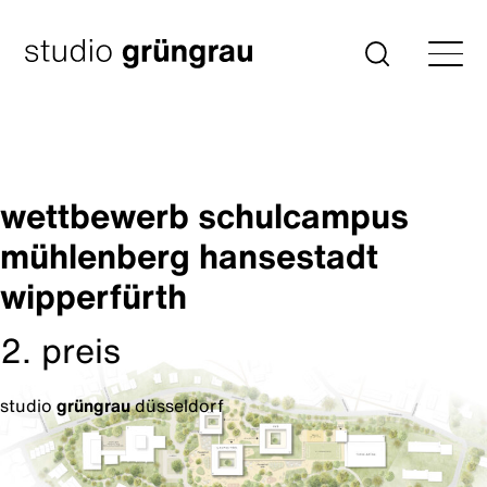
Zum
Inhalt
Startseite
Suche
springen
wettbewerb schulcampus
mühlenberg hansestadt
wipperfürth
2. preis
studio
grüngrau
düsseldorf