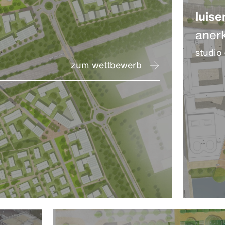
luise
aner
studio
zum wettbewerb