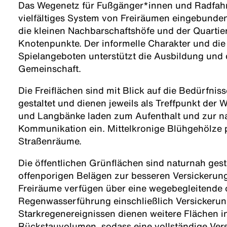
Das Wegenetz für Fußgänger*innen und Radfahre
vielfältiges System von Freiräumen eingebunden
die kleinen Nachbarschaftshöfe und der Quartier
Knotenpunkte. Der informelle Charakter und die
Spielangeboten unterstützt die Ausbildung und
Gemeinschaft.
Die Freiflächen sind mit Blick auf die Bedürfnis
gestaltet und dienen jeweils als Treffpunkt der 
und Langbänke laden zum Aufenthalt und zur n
Kommunikation ein. Mittelkronige Blühgehölze 
Straßenräume.
Die öffentlichen Grünflächen sind naturnah gest
offenporigen Belägen zur besseren Versickerung
Freiräume verfügen über eine wegebegleitende 
Regenwasserführung einschließlich Versickeru
Starkregenereignissen dienen weitere Flächen 
Rückstauvolumen, sodass eine vollständige Ver