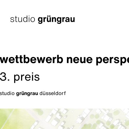
Zum
Inhalt
springen
Startseite
wettbewerb neue perspek
3. preis
studio
grüngrau
düsseldorf