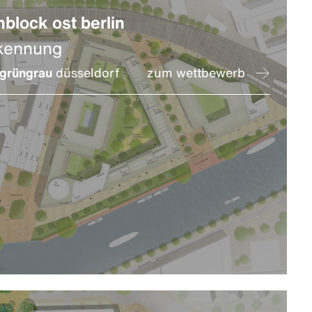
nblock ost berlin
kennung
grüngrau
düsseldorf
zum wettbewerb