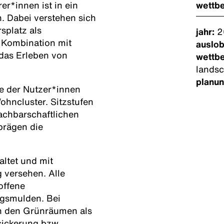
r*innen ist in ein
wettb
. Dabei verstehen sich
splatz als
jahr:
2
 Kombination mit
auslo
 das Erleben von
wettb
landsc
planun
se der Nutzer*innen
Wohncluster. Sitzstufen
achbarschaftlichen
prägen die
altet und mit
 versehen. Alle
offene
ngsmulden. Bei
in den Grünräumen als
sickerung bzw.