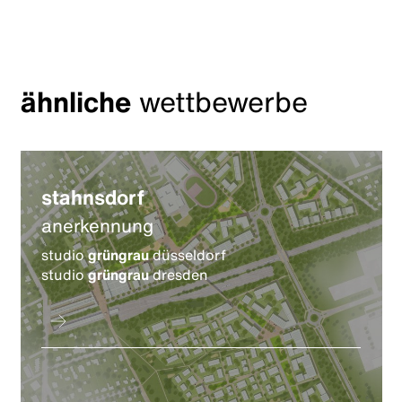
ähnliche
wettbewerbe
stahnsdorf
anerkennung
studio
grüngrau
düsseldorf
studio
grüngrau
dresden