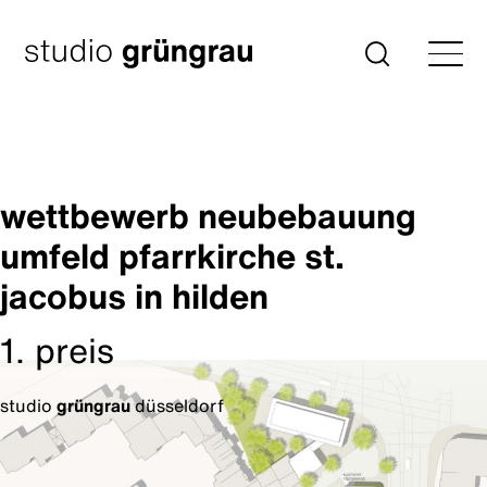
Zum
Inhalt
Startseite
Suche
springen
wettbewerb neubebauung
umfeld pfarrkirche st.
jacobus in hilden
1. preis
studio
grüngrau
düsseldorf