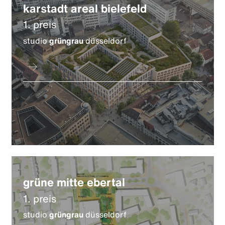
karstadt areal bielefeld
1. preis
studio
grüngrau
düsseldorf
grüne mitte ebertal
1. preis
studio
grüngrau
düsseldorf