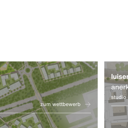
luise
aner
studio
zum wettbewerb