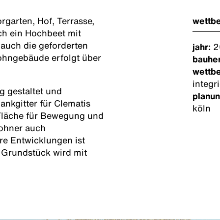
rgarten, Hof, Terrasse,
wettb
ch ein Hochbeet mit
auch die geforderten
jahr:
2
ohngebäude erfolgt über
bauher
wettb
integr
g gestaltet und
planun
ankgitter für Clematis
köln
 Fläche für Bewegung und
ohner auch
re Entwicklungen ist
 Grundstück wird mit