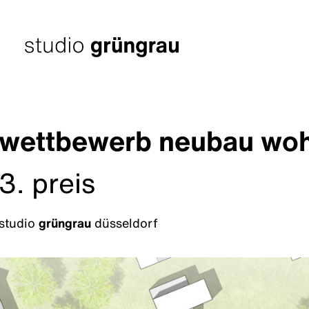
Zum
Inhalt
springen
Startseite
wettbewerb neubau wohns
3. preis
studio
grüngrau
düsseldorf