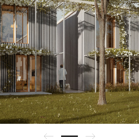
zurück
weiter