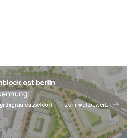
nblock ost berlin
kennung
grüngrau
düsseldorf
zum wettbewerb