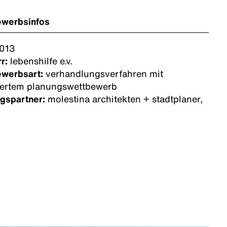
ewerbsinfos
013
r:
lebenshilfe e.v.
ewerbsart:
verhandlungsverfahren mit
iertem planungswettbewerb
gspartner:
molestina architekten + stadtplaner,