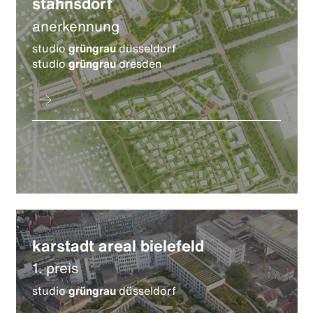
stahnsdorf
anerkennung
studio
grüngrau
düsseldorf
studio
grüngrau
dresden
karstadt areal bielefeld
1. preis
studio
grüngrau
düsseldorf