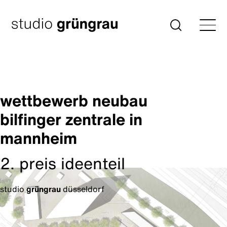
Zum
Inhalt
Startseite
Suche
springen
wettbewerb neubau
bilfinger zentrale in
mannheim
2. preis ideenteil
studio
grüngrau
düsseldorf