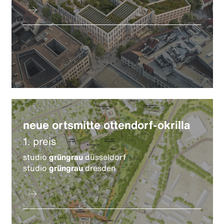
neue ortsmitte ottendorf-okrilla
1. preis
studio
grüngrau
düsseldorf
studio
grüngrau
dresden