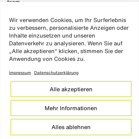
team
karriere
Wir verwenden Cookies, um Ihr Surferlebnis
aktuelles
zu verbessern, personalisierte Anzeigen oder
kontakt
Inhalte einzusetzen und unseren
Datenverkehr zu analysieren. Wenn Sie auf
„Alle akzeptieren" klicken, stimmen Sie der
Absen
Anwendung von Cookies zu.
Impressum
Datenschutzerklärung
impressum
datenschutz
Alle akzeptieren
cookie einstellungen
barrierefreiheitserklärung
Mehr Informationen
LinkedIn
Instagram
Alles ablehnen
© studio
grüngrau
2026