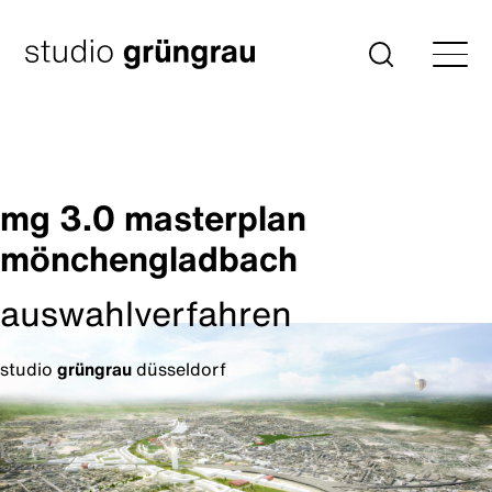
Zum
Inhalt
Startseite
Suche
springen
mg 3.0 masterplan
mönchengladbach
auswahlverfahren
studio
grüngrau
düsseldorf