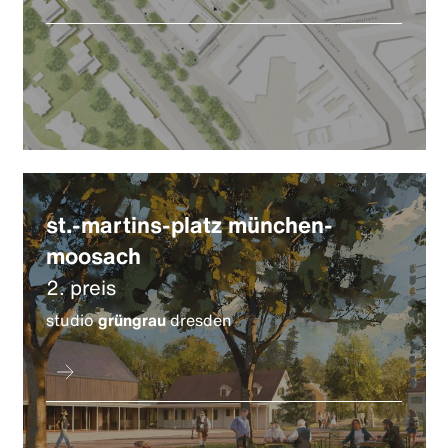
st.-martins-platz münchen-
moosach
2. preis
studio
grüngrau
dresden