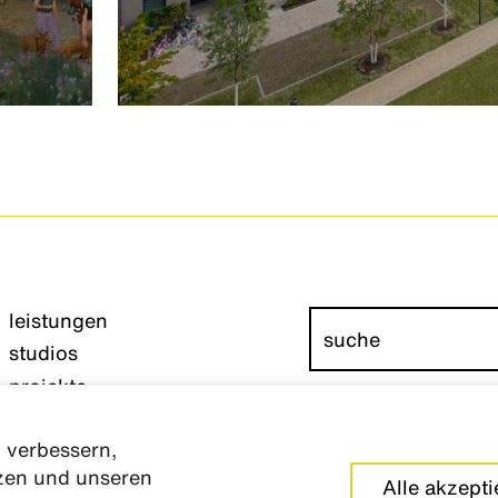
leistungen
studios
projekte
wettbewerbe
 verbessern,
über uns
tzen und unseren
team
impressum
Alle akzepti