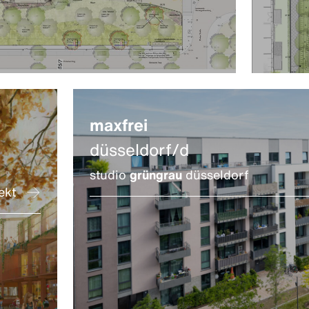
maxfrei
düsseldorf/d
studio
grüngrau
düsseldorf
ekt