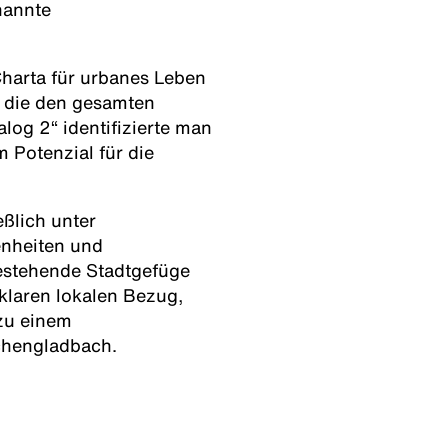
nannte
Charta für urbanes Leben
 die den gesamten
og 2“ identifizierte man
 Potenzial für die
eßlich unter
enheiten und
estehende Stadtgefüge
 klaren lokalen Bezug,
zu einem
nchengladbach.