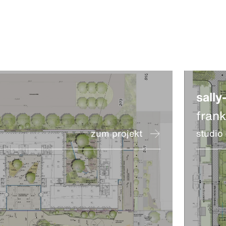
sally
fran
zum projekt
studio