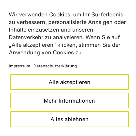
karriere
Wir verwenden Cookies, um Ihr Surferlebnis
aktuelles
zu verbessern, personalisierte Anzeigen oder
kontakt
Inhalte einzusetzen und unseren
Datenverkehr zu analysieren. Wenn Sie auf
„Alle akzeptieren" klicken, stimmen Sie der
Absen
Anwendung von Cookies zu.
Impressum
Datenschutzerklärung
impressum
datenschutz
Alle akzeptieren
cookie einstellungen
barrierefreiheitserklärung
Mehr Informationen
LinkedIn
Instagram
Alles ablehnen
© studio
grüngrau
2026