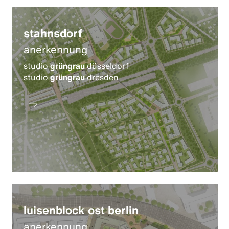
stahnsdorf
anerkennung
studio
grüngrau
düsseldorf
studio
grüngrau
dresden
luisenblock ost berlin
anerkennung