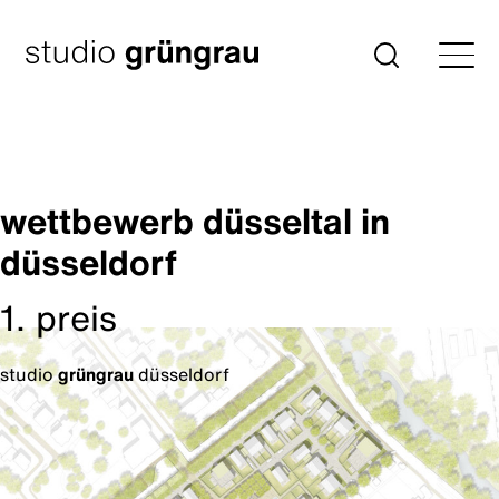
Zum
Inhalt
Startseite
Suche
springen
wettbewerb düsseltal in
düsseldorf
1. preis
studio
grüngrau
düsseldorf