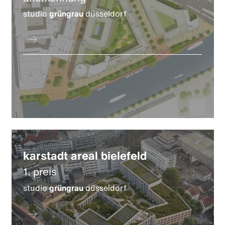
studio
grüngrau
düsseldorf
karstadt areal bielefeld
1. preis
studio
grüngrau
düsseldorf