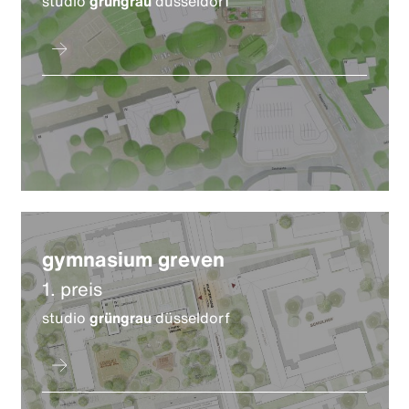
studio
grüngrau
düsseldorf
gymnasium greven
1. preis
studio
grüngrau
düsseldorf