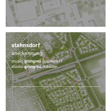
stahnsdorf
anerkennung
studio
grüngrau
düsseldorf
studio
grüngrau
dresden