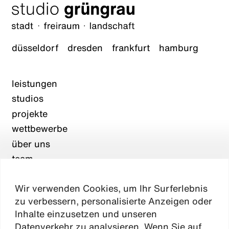
düsseldorf
dresden
frankfurt
hamburg
leistungen
studios
projekte
wettbewerbe
über uns
team
karriere
Wir verwenden Cookies, um Ihr Surferlebnis
aktuelles
zu verbessern, personalisierte Anzeigen oder
kontakt
Inhalte einzusetzen und unseren
Datenverkehr zu analysieren. Wenn Sie auf