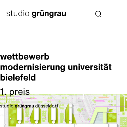
Zum
Inhalt
Startseite
Suche
springen
wettbewerb
modernisierung universität
bielefeld
1. preis
studio
grüngrau
düsseldorf