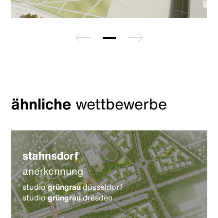
zurück
weiter
ähnliche
wettbewerbe
stahnsdorf
anerkennung
studio
grüngrau
düsseldorf
studio
grüngrau
dresden