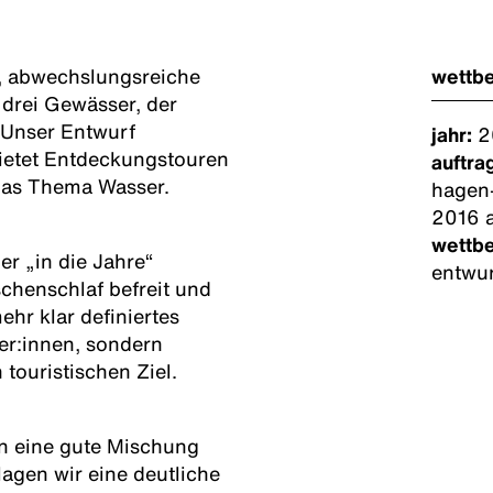
e, abwechslungsreiche
wettb
 drei Gewässer, der
 Unser Entwurf
jahr:
2
bietet Entdeckungstouren
auftra
das Thema Wasser.
hagen-
2016 
wettb
r „in die Jahre“
entwur
henschlaf befreit und
hr klar definiertes
er:innen, sondern
touristischen Ziel.
n eine gute Mischung
agen wir eine deutliche