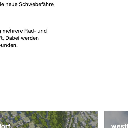
die neue Schwebefähre
g mehrere Rad- und
t. Dabei werden
ebunden.
dorf
westl