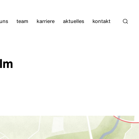
 uns
team
karriere
aktuelles
kontakt
Such
elm