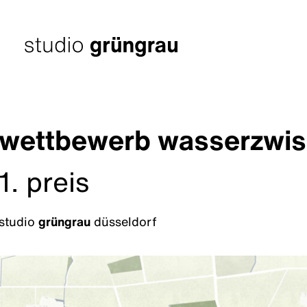
Zum
Inhalt
springen
Startseite
wettbewerb wasserzwis
1. preis
studio
grüngrau
düsseldorf