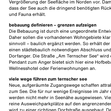
Vergrößerung der Seefläche im Norden vor. Damit
dass der See auch die dringend benötigten Rück
und Fauna erhält.
bebauung definieren – grenzen aufzeigen
Die Bebauung ist durch eine ungeordnete Entwic
Daher sollen die vorhandenen Wohngebiete klar 
sinnvoll – baulich ergänzt werden. So erhält d
einen städtebaulich notwendigen Abschluss und
Dorfanger. Die Straße „Am Ternscher See“ wird e
Pendant zum Anger bietet sich hier eine Hofbeb
Wellnesshotel oder Ferienwohnungen an.
viele wege führen zum ternscher see
Neue, aufgeräumte Zugangswege schaffen attra
zum See. Die für nur wenige Ereignisse im Jahr
werden nicht mehr in Seenähe ausgewiesen. Viel
reine Ausweichparkplätze auf den angrenzende
wird zu einer richtigen Dorfstraße ausgebaut. 