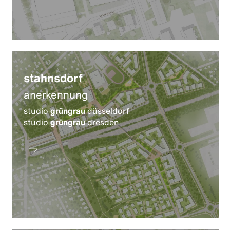
stahnsdorf
anerkennung
studio
grüngrau
düsseldorf
studio
grüngrau
dresden