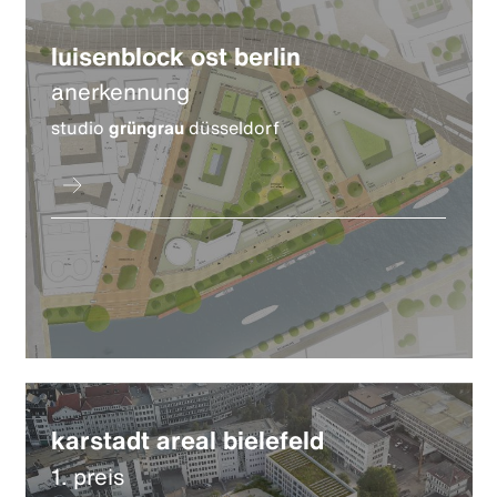
luisenblock ost berlin
anerkennung
studio
grüngrau
düsseldorf
karstadt areal bielefeld
1. preis