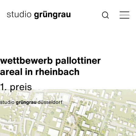
Zum
Inhalt
Startseite
Suche
springen
wettbewerb pallottiner
areal in rheinbach
1. preis
studio
grüngrau
düsseldorf