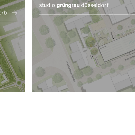
studio
grüngrau
düsseldorf
erb