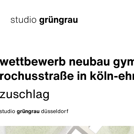
Zum
Inhalt
springen
Startseite
wettbewerb neubau gym
rochusstraße in köln-eh
zuschlag
studio
grüngrau
düsseldorf