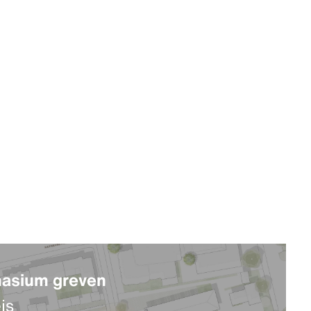
asium greven
is