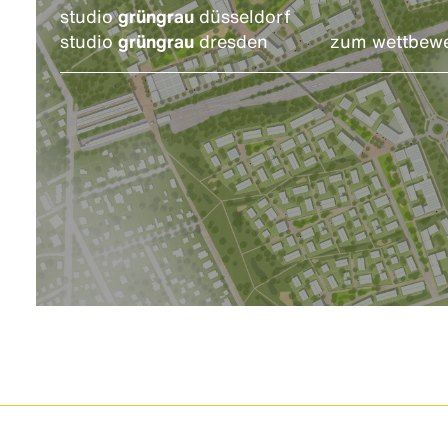
studio
grüngrau
düsseldorf
studio
grüngrau
dresden
zum wettbew