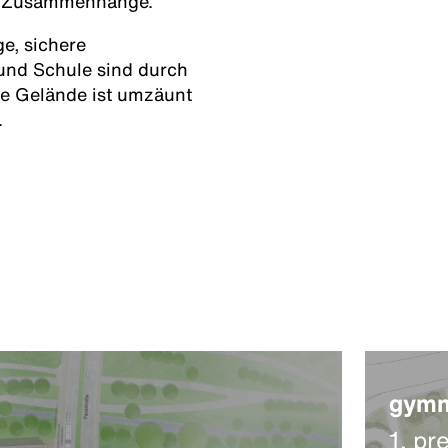
che Zusammenhänge.
ge, sichere
 und Schule sind durch
e Gelände ist umzäunt
.
gymn
1. pre