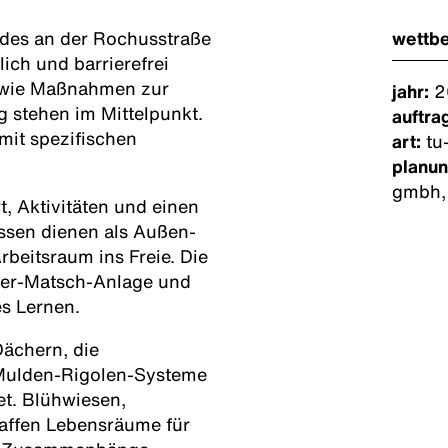
ndes an der Rochusstraße
wettb
ich und barrierefrei
sowie Maßnahmen zur
jahr:
2
 stehen im Mittelpunkt.
auftra
mit spezifischen
art:
tu-
planun
gmbh,
t, Aktivitäten und einen
ssen dienen als Außen-
rbeitsraum ins Freie. Die
sser-Matsch-Anlage und
es Lernen.
Dächern, die
 Mulden-Rigolen-Systeme
et. Blühwiesen,
haffen Lebensräume für