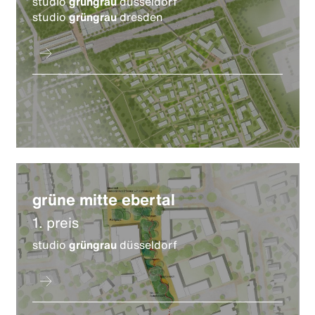
studio
grüngrau
düsseldorf
studio
grüngrau
dresden
grüne mitte ebertal
1. preis
studio
grüngrau
düsseldorf