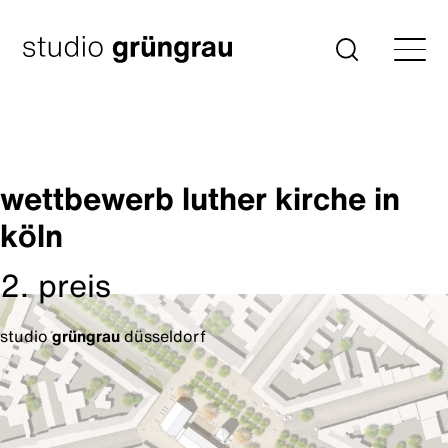
Zum
Inhalt
Startseite
Suche
springen
wettbewerb luther kirche in
köln
2. preis
studio
grüngrau
düsseldorf