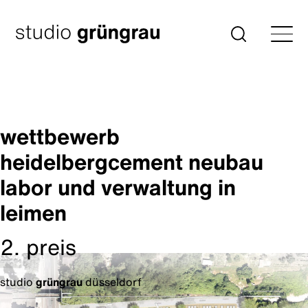
Zum
Inhalt
Startseite
Suche
springen
wettbewerb
heidelbergcement neubau
labor und verwaltung in
leimen
2. preis
studio
grüngrau
düsseldorf