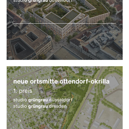
neue ortsmitte ottendorf-okrilla
1. preis
studio
grüngrau
düsseldorf
studio
grüngrau
dresden