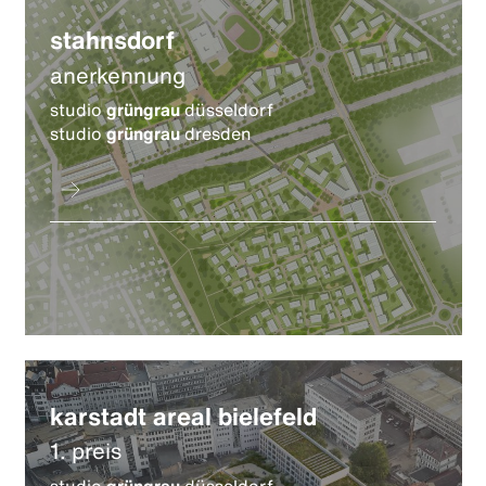
stahnsdorf
anerkennung
studio
grüngrau
düsseldorf
studio
grüngrau
dresden
karstadt areal bielefeld
1. preis
studio
grüngrau
düsseldorf