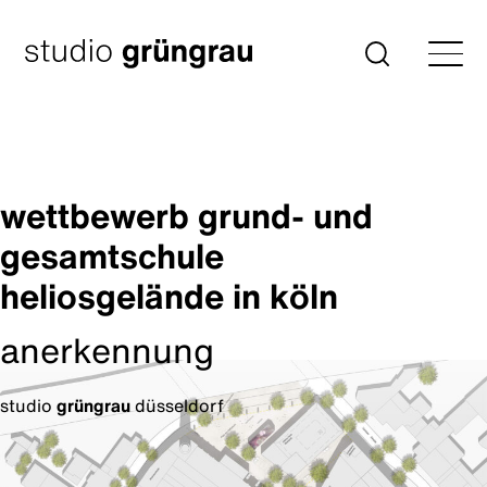
Zum
Inhalt
Startseite
Suche
springen
wettbewerb grund- und
gesamtschule
heliosgelände in köln
anerkennung
studio
grüngrau
düsseldorf