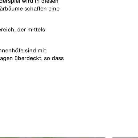
derspiel wird in diesen
itärbäume schaffen eine
eich, der mittels
nnenhöfe sind mit
ragen überdeckt, so dass