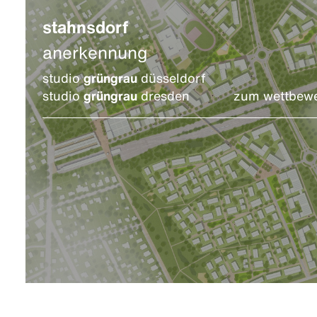
stahnsdorf
anerkennung
studio
grüngrau
düsseldorf
studio
grüngrau
dresden
zum wettbew