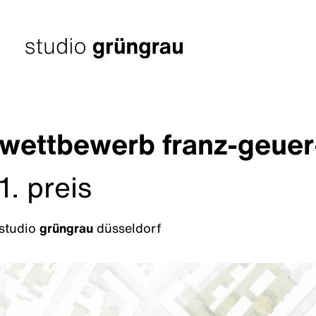
Zum
Inhalt
springen
Startseite
wettbewerb franz-geuer-
1. preis
studio
grüngrau
düsseldorf