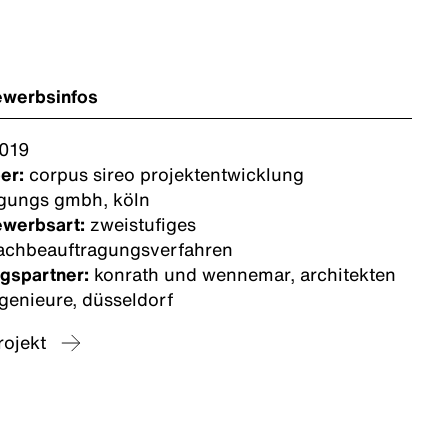
ewerbsinfos
019
ber:
corpus sireo projektentwicklung
igungs gmbh, köln
ewerbsart:
zweistufiges
achbeauftragungsverfahren
ngspartner:
konrath und wennemar, architekten
genieure, düsseldorf
ojekt