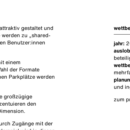
traktiv gestaltet und
wettb
e werden zu „shared-
len Benutzer:innen
jahr:
2
auslo
beteil
mit einem
wettb
Wahl der Formate
mehrf
chen Parkplätze werden
planu
und in
ne großzügige
zum pr
zentuieren den
Dimension.
durch Zugänge mit der