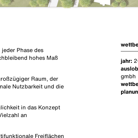
wettb
n jeder Phase des
chbleibend hohes Maß
jahr:
2
auslob
gmbh
s großzügiger Raum, der
wettb
onale Nutzbarkeit und die
planu
ichkeit in das Konzept
Vielzahl an
ifunktionale Freiflächen