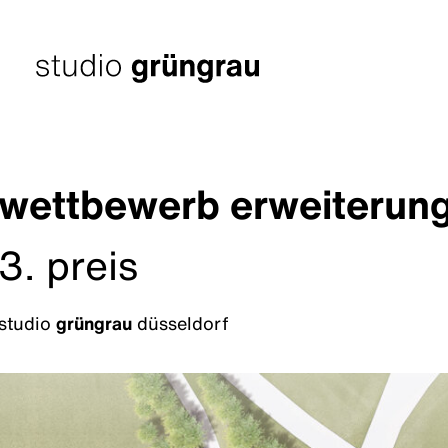
Zum
Inhalt
springen
Startseite
wettbewerb erweiterun
3. preis
studio
grüngrau
düsseldorf