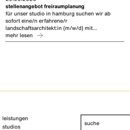
stellenangebot freiraumplanung
für unser studio in hamburg suchen wir ab
sofort eine/n erfahrene/r
landschaftsarchitekt:in (m/w/d) mit
schwerpunkt freiraumplanung und nachhaltige
mehr lesen
entwässerungsplanung zur förderung
kommunaler schwammstadt-konzepte.
leistungen
studios