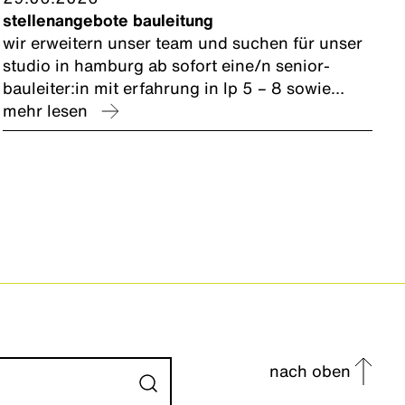
stellenangebote bauleitung
wir erweitern unser team und suchen für unser
studio in hamburg ab sofort eine/n senior-
bauleiter:in mit erfahrung in lp 5 – 8 sowie
eine/n junior-bauleiter:in mit erster
mehr lesen
berufserfahrung.
nach oben
Absenden