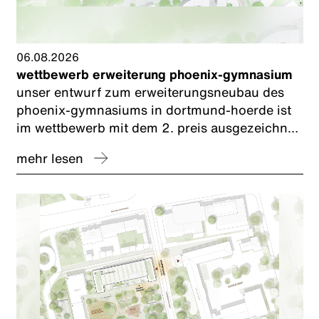
06.08.2026
wettbewerb erweiterung phoenix-gymnasium
unser entwurf zum erweiterungsneubau des
phoenix-gymnasiums in dortmund-hoerde ist
im wettbewerb mit dem 2. preis ausgezeichnet
worden. wir freuen uns und bedanken uns bei
mehr lesen
unserem planungspartner caspar.