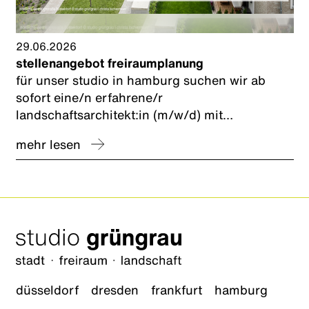
29.06.2026
stellenangebot freiraumplanung
für unser studio in hamburg suchen wir ab
sofort eine/n erfahrene/r
landschaftsarchitekt:in (m/w/d) mit
schwerpunkt freiraumplanung und nachhaltige
mehr lesen
entwässerungsplanung zur förderung
kommunaler schwammstadt-konzepte.
düsseldorf
dresden
frankfurt
hamburg