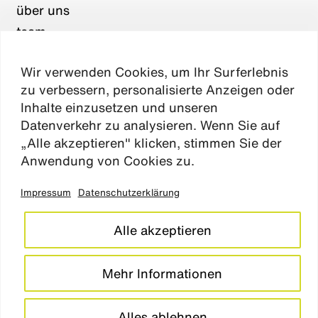
über uns
team
karriere
Wir verwenden Cookies, um Ihr Surferlebnis
aktuelles
zu verbessern, personalisierte Anzeigen oder
kontakt
Inhalte einzusetzen und unseren
Datenverkehr zu analysieren. Wenn Sie auf
„Alle akzeptieren" klicken, stimmen Sie der
Absen
Anwendung von Cookies zu.
Impressum
Datenschutzerklärung
impressum
datenschutz
Alle akzeptieren
cookie einstellungen
barrierefreiheitserklärung
Mehr Informationen
LinkedIn
Instagram
Alles ablehnen