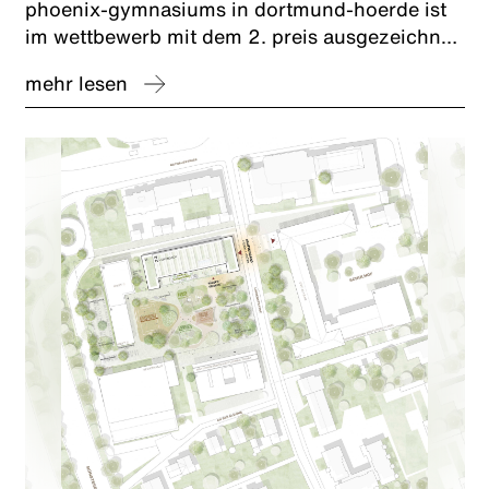
phoenix-gymnasiums in dortmund-hoerde ist
im wettbewerb mit dem 2. preis ausgezeichnet
worden. wir freuen uns und bedanken uns bei
mehr lesen
unserem planungspartner caspar.