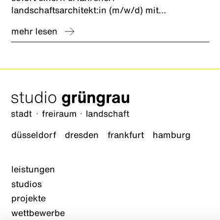
landschaftsarchitekt:in (m/w/d) mit
schwerpunkt freiraumplanung und nachhaltige
mehr lesen
entwässerungsplanung zur förderung
kommunaler schwammstadt-konzepte.
düsseldorf
dresden
frankfurt
hamburg
leistungen
studios
projekte
wettbewerbe