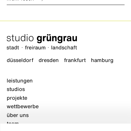
entwässerungsplanung zur förderung
kommunaler schwammstadt-konzepte.
düsseldorf
dresden
frankfurt
hamburg
leistungen
studios
projekte
wettbewerbe
über uns
team