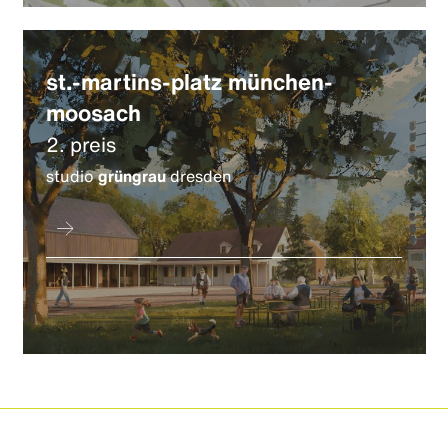
st.-martins-platz münchen-
moosach
2. preis
studio
grüngrau
dresden