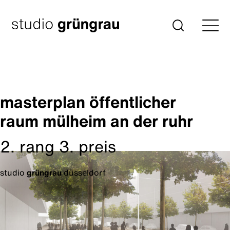
Zum
Inhalt
Startseite
Suche
springen
masterplan öffentlicher
raum mülheim an der ruhr
2. rang 3. preis
studio
grüngrau
düsseldorf