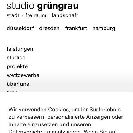
düsseldorf
dresden
frankfurt
hamburg
leistungen
studios
projekte
wettbewerbe
über uns
team
karriere
Wir verwenden Cookies, um Ihr Surferlebnis
aktuelles
zu verbessern, personalisierte Anzeigen oder
kontakt
Inhalte einzusetzen und unseren
Datenverkehr zu analysieren. Wenn Sie auf