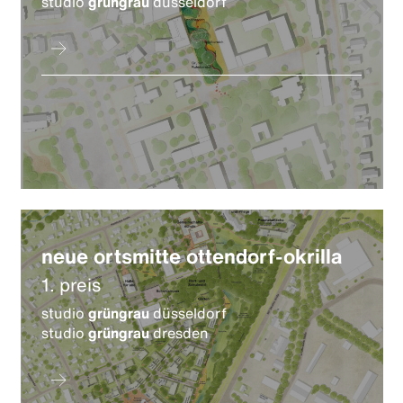
studio
grüngrau
düsseldorf
neue ortsmitte ottendorf-okrilla
1. preis
studio
grüngrau
düsseldorf
studio
grüngrau
dresden