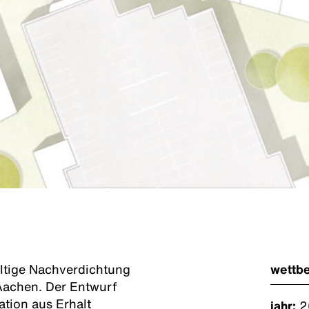
altige Nachverdichtung
wettb
Aachen. Der Entwurf
tion aus Erhalt
jahr:
2