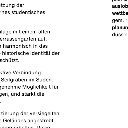
utzung der
auslob
nes studentisches
wettb
gem. 
planun
nlage mit einem alten
düssel
rrassengarten auf.
in harmonisch in das
istorische Identität der
schützt.
aktive Verbindung
Seilgraben im Süden.
genehme Möglichkeit für
en, und stärkt die
.
ierung der versiegelten
s Geländes angestrebt.
ändig erhalten. Diese