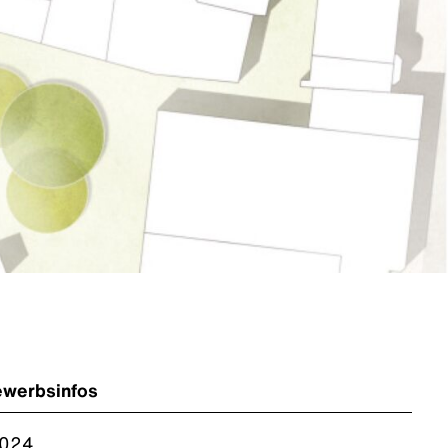
ewerbsinfos
024