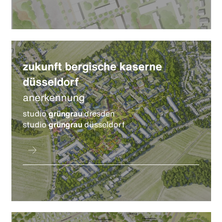
zukunft bergische kaserne
düsseldorf
anerkennung
studio
grüngrau
dresden
studio
grüngrau
düsseldorf