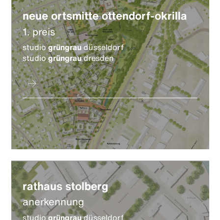
neue ortsmitte ottendorf-okrilla
1. preis
studio
grüngrau
düsseldorf
studio
grüngrau
dresden
rathaus stolberg
anerkennung
studio
grüngrau
düsseldorf