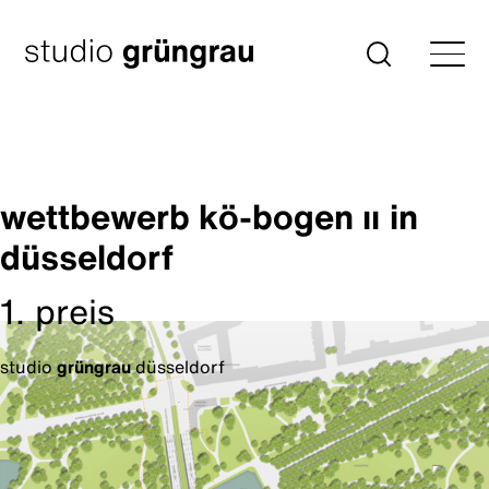
Zum
Inhalt
Startseite
Suche
springen
wettbewerb kö-bogen ıı
in
düsseldorf
1. preis
studio
grüngrau
düsseldorf