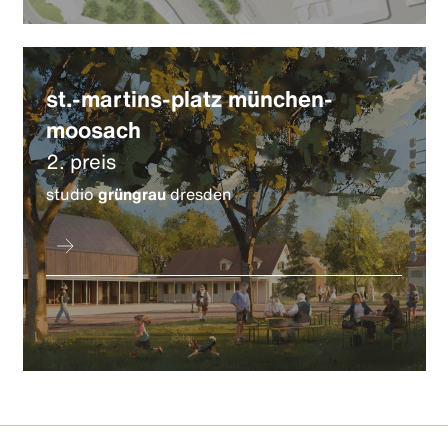
st.-martins-platz münchen-
moosach
2. preis
studio
grüngrau
dresden