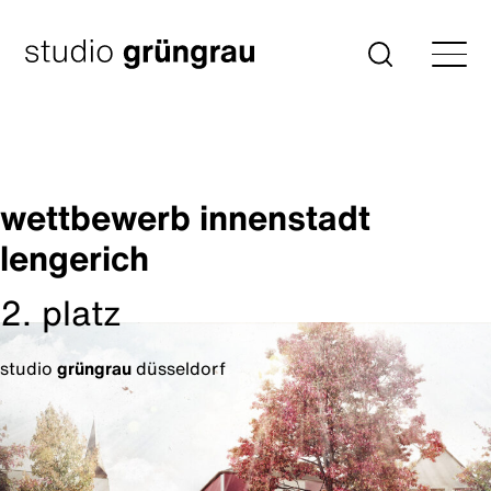
Zum
Inhalt
Startseite
Suche
springen
wettbewerb innenstadt
lengerich
2. platz
studio
grüngrau
düsseldorf