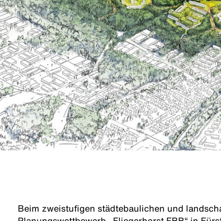
Beim zweistufigen städtebaulichen und landsch
Planungswettbewerb „Fliegerhorst FBB“ in Fürst