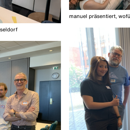
manuel präsentiert, wofü
seldorf