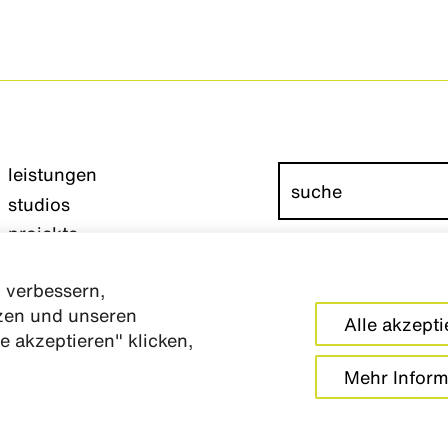
leistungen
studios
projekte
wettbewerbe
 verbessern,
über uns
tzen und unseren
team
impressum
Alle akzepti
e akzeptieren" klicken,
karriere
datenschutz
Mehr Inform
aktuelles
cookie einstellunge
kontakt
barrierefreiheitserk