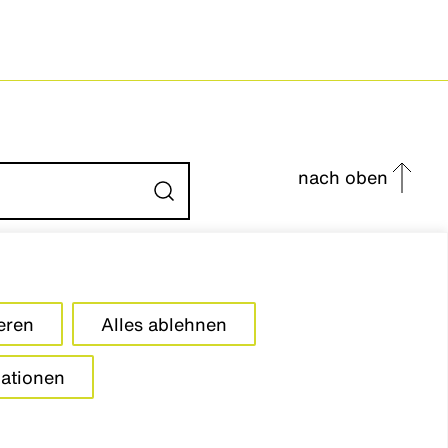
nach oben
Absenden
eren
Alles ablehnen
LinkedIn
Instagr
ationen
n
lärung
© studio
grüngrau
2026