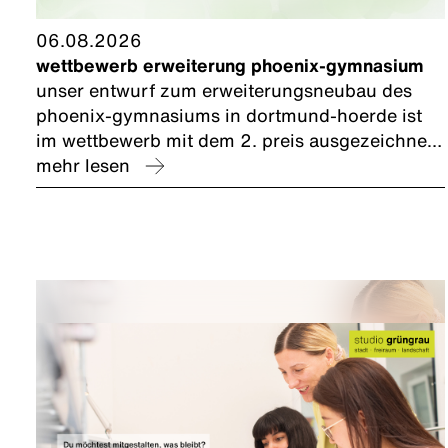
06.08.2026
wettbewerb erweiterung phoenix-gymnasium
unser entwurf zum erweiterungsneubau des
phoenix-gymnasiums in dortmund-hoerde ist
im wettbewerb mit dem 2. preis ausgezeichnet
worden. wir freuen uns und bedanken uns bei
mehr lesen
unserem planungspartner caspar.